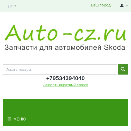
Ваш город
(
)
Р
+795343
94040
Заказать обратный звонок
МОЯ КОРЗИНА
Корзина пуста
МЕНЮ