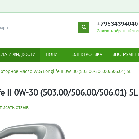
+795343
94040
Заказать обратный зво
СЛА И ЖИДКОСТИ
ТЮНИНГ
ЭЛЕКТРОНИКА
ИНСТРУМЕН
оторное масло VAG Longlife II 0W-30 (503.00/506.00/506.01) 5L
 II 0W-30 (503.00/506.00/506.01) 5L
писать отзыв