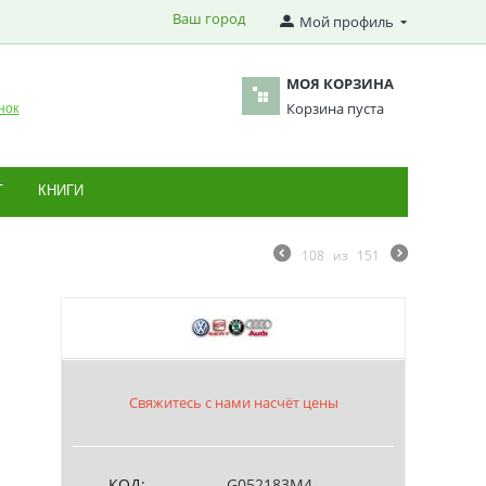
Ваш город
Мой профиль
МОЯ КОРЗИНА
Корзина пуста
нок
Т
КНИГИ
108
из
151
Свяжитесь с нами насчёт цены
КОД:
G052183M4