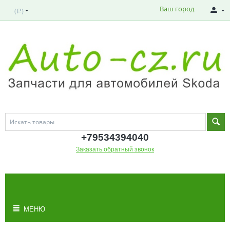
Ваш город
(
)
Р
+795343
94040
Заказать обратный звонок
МОЯ КОРЗИНА
Корзина пуста
МЕНЮ