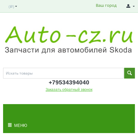
Ваш город
(
)
Р
+795343
94040
Заказать обратный звонок
МОЯ КОРЗИНА
Корзина пуста
МЕНЮ