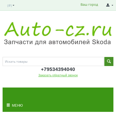
Ваш город
(
)
Р
+795343
94040
Заказать обратный звонок
МОЯ КОРЗИНА
Корзина пуста
МЕНЮ