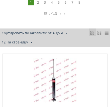
1
2
3
4
5
6
7
8
→
ВПЕРЕД
Сортировать по алфавиту: от А до Я
12 На страницу