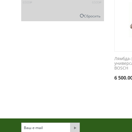
6500
6500
Р
Р
Сбросить
Лямбда-
универс
BOSCH
6 500.0