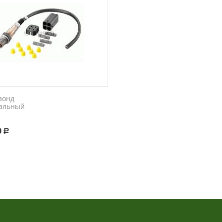
зонд
альный
0
Р