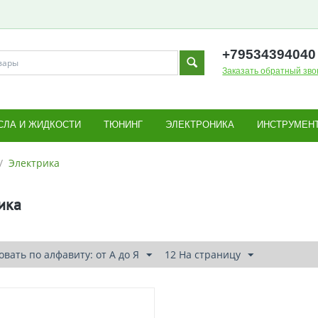
+795343
94040
Заказать обратный зво
СЛА И ЖИДКОСТИ
ТЮНИНГ
ЭЛЕКТРОНИКА
ИНСТРУМЕН
/
Электрика
ика
вать по алфавиту: от А до Я
12 На страницу