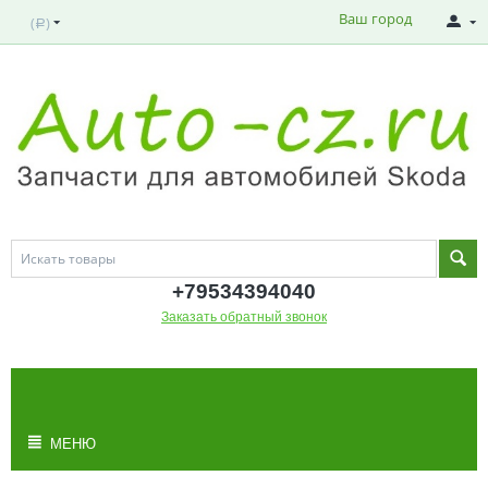
Ваш город
(
)
Р
+795343
94040
Заказать обратный звонок
МОЯ КОРЗИНА
Корзина пуста
МЕНЮ