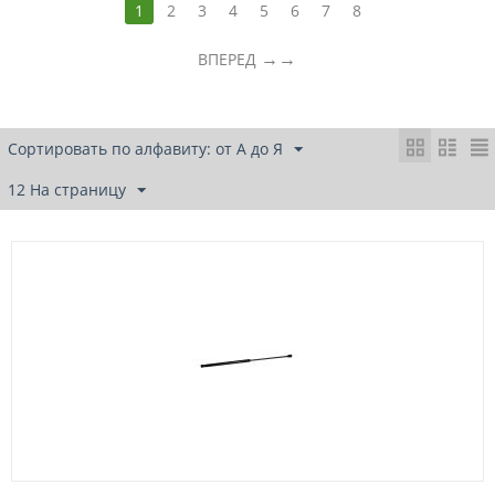
1
2
3
4
5
6
7
8
→
ВПЕРЕД
Сортировать по алфавиту: от А до Я
12 На страницу