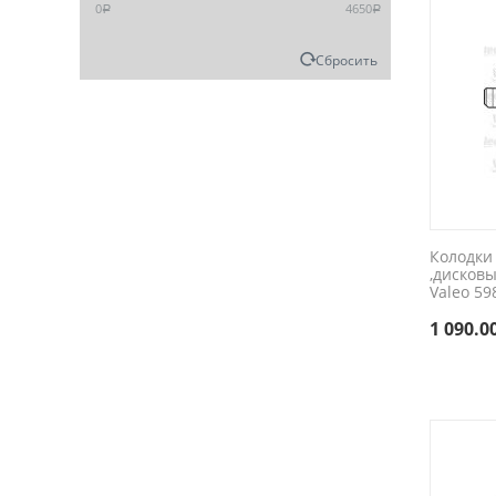
0
4650
Р
Р
Сбросить
Колодки
,дисков
Valeo 59
1 090.0