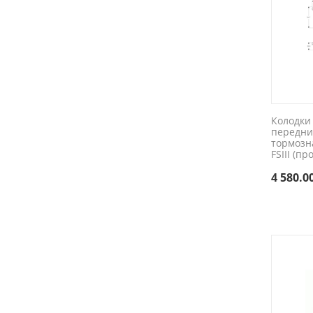
Колодки
передни
тормозн
FSIII (про
4 580.0