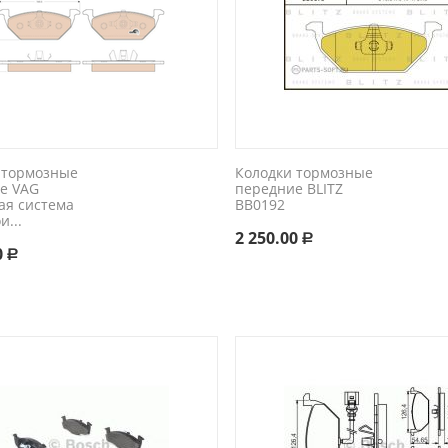
 тормозные
Колодки тормозные
е VAG
передние BLITZ
ая система
BB0192
и...
2 250.00
Р
0
Р