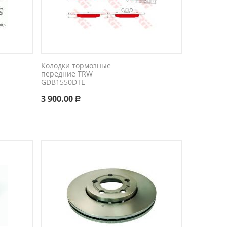
Колодки тормозные
передние TRW
GDB1550DTE
3 900.00
Р