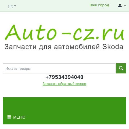
Ваш город
(
)
Р
+795343
94040
Заказать обратный звонок
МОЯ КОРЗИНА
Корзина пуста
МЕНЮ