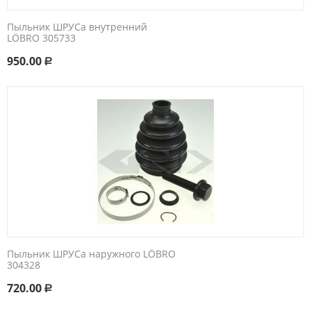
Пыльник ШРУСа внутренний
LÖBRO ​305733​
950.00
Р
Пыльник ШРУСа наружного LÖBRO
304328
720.00
Р