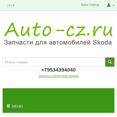
Ваш город
(
)
Р
+795343
94040
Заказать обратный звонок
МОЯ КОРЗИНА
Корзина пуста
МЕНЮ