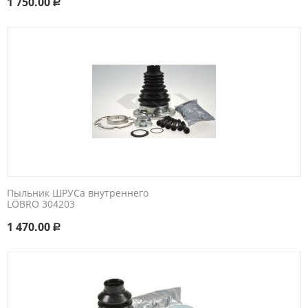
1 750.00
Р
Пыльник ШРУСа внутреннего
LÖBRO 304203
1 470.00
Р