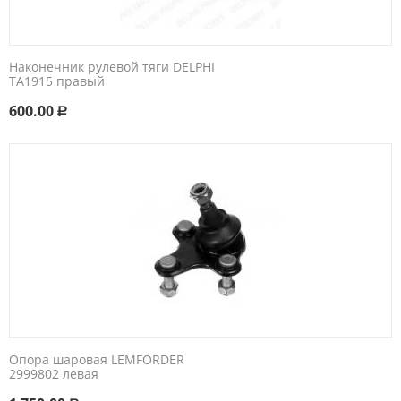
Наконечник рулевой тяги DELPHI
TA1915 правый
600.00
Р
Опора шаровая LEMFÖRDER
2999802 левая