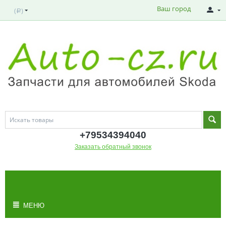
Ваш город
(
)
Р
+795343
94040
Заказать обратный звонок
МОЯ КОРЗИНА
Корзина пуста
МЕНЮ