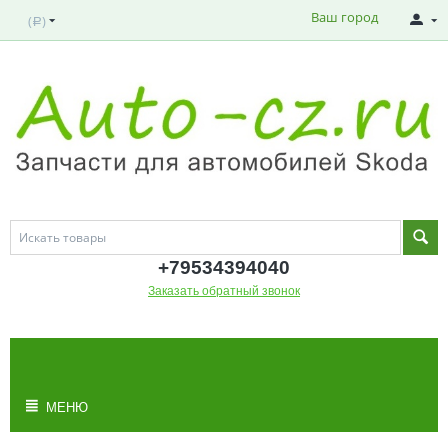
Ваш город
(
)
Р
+795343
94040
Заказать обратный звонок
МОЯ КОРЗИНА
Корзина пуста
МЕНЮ