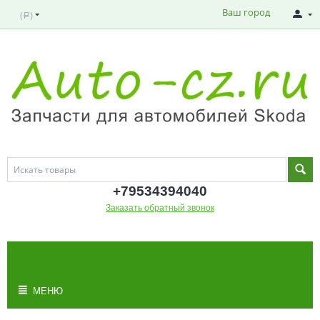
Ваш город
(
)
Р
+795343
94040
Заказать обратный звонок
МОЯ КОРЗИНА
Корзина пуста
МЕНЮ