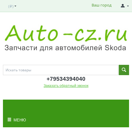
Ваш город
(
)
Р
+795343
94040
Заказать обратный звонок
МОЯ КОРЗИНА
Корзина пуста
МЕНЮ