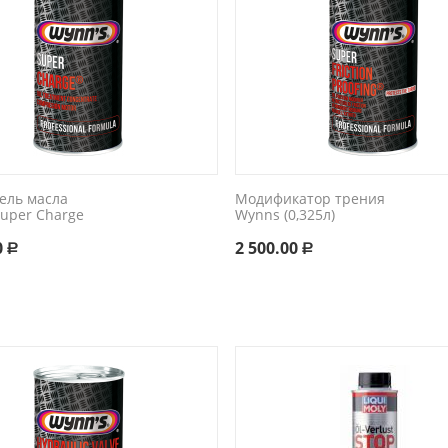
ель масла ​
Модификатор трения
Super Charge
Wynns (0,325л)
0
2 500.00
Р
Р