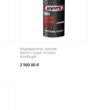
Модификатор трения ​
Wynn's Super Friction
Proofing®
2 500.00
Р