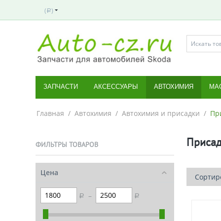
(
)
Р
ЗАПЧАСТИ
АКСЕССУАРЫ
АВТОХИМИЯ
МА
Главная
/
Автохимия
/
Автохимия и присадки
/
Пр
Присад
ФИЛЬТРЫ ТОВАРОВ
Цена
Сортиро
–
Р
Р