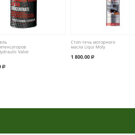
ель
Стоп-течь моторного
мпенсаторов
масла Liqui Moly
ydraulic Valve
.
1 800.00
Р
0
Р