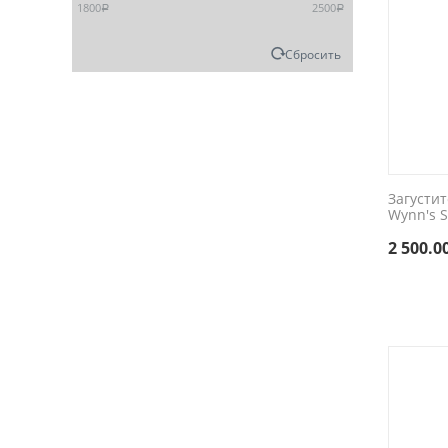
1800
2500
Р
Р
Сбросить
Загустит
Wynn's 
2 500.0