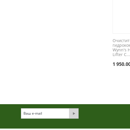
Очистит
гидроко
Wynn's H
Lifter C..
1 950.0