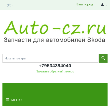
Ваш город
(
)
Р
+795343
94040
Заказать обратный звонок
МОЯ КОРЗИНА
Корзина пуста
МЕНЮ