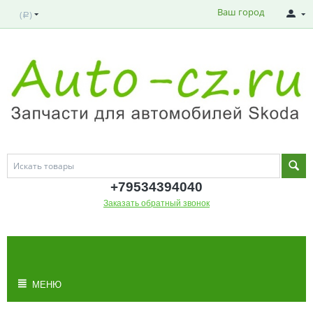
Ваш город
(
)
Р
+795343
94040
Заказать обратный звонок
МОЯ КОРЗИНА
Корзина пуста
МЕНЮ