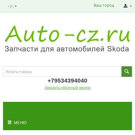
Ваш город
(
)
Р
+795343
94040
Заказать обратный звонок
МОЯ КОРЗИНА
Корзина пуста
МЕНЮ