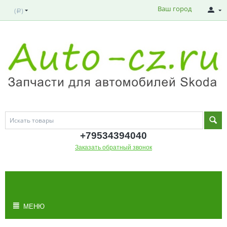
Ваш город
(
)
Р
+795343
94040
Заказать обратный звонок
МОЯ КОРЗИНА
Корзина пуста
МЕНЮ