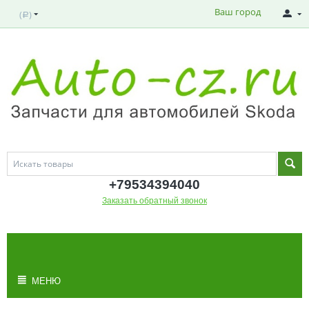
Ваш город
(
)
Р
+795343
94040
Заказать обратный звонок
МОЯ КОРЗИНА
Корзина пуста
МЕНЮ