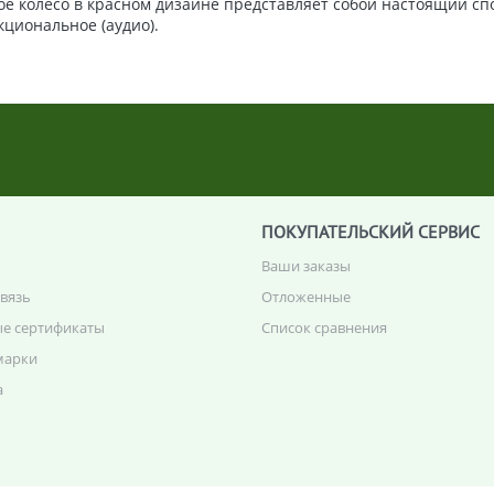
е колесо в красном дизайне представляет собой настоящий спо
кциональное (аудио).
ПОКУПАТЕЛЬСКИЙ СЕРВИС
Ваши заказы
связь
Отложенные
е сертификаты
Список сравнения
марки
а