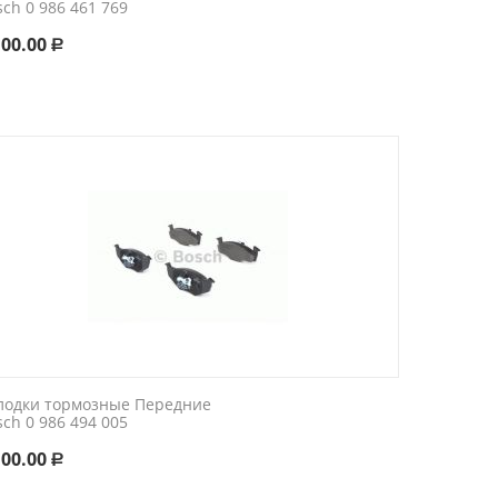
sch 0 986 461 769
100.00
Р
лодки тормозные Передние
sch 0 986 494 005
100.00
Р