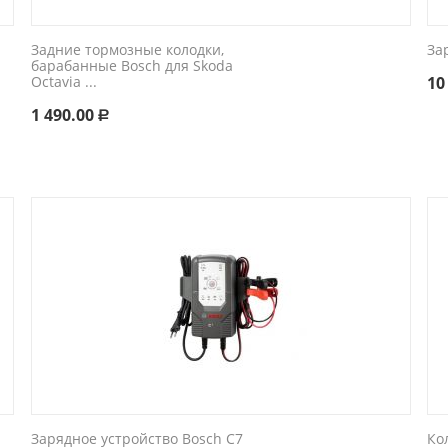
Задние тормозные колодки,
За
барабанные Bosch для Skoda
Octavia ...
10
1 490.00
Р
Зарядное устройство Bosch C7
Ко