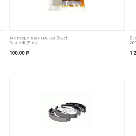
Антискрипная смазка Bosch
Бе
Superfit (5ml)
20
100.00
1 
Р