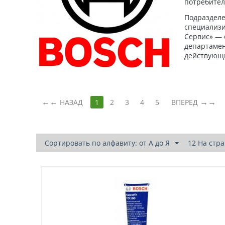
потребител
Подразделе
специализи
Сервис» — 
департамен
действующи
←
→
НАЗАД
1
2
3
4
5
ВПЕРЕД
Сортировать по алфавиту: от А до Я
12 На стр