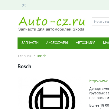
(
)
Р
ЗАПЧАСТИ
АКСЕССУАРЫ
АВТОХИМИЯ
МА
Главная
/
Bosch
Bosch
http://www.
Департамен
грузовых а
поставляем
Более 18 0