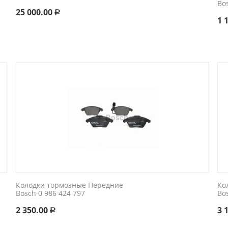
Bo
25 000.00
Р
1 
Колодки тормозные Передние
Ко
Bosch 0 986 424 797
Bo
2 350.00
3 
Р