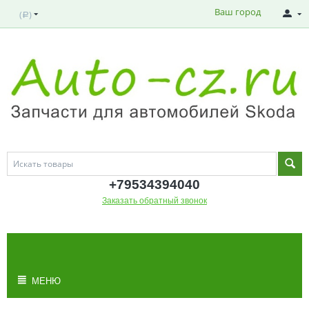
Ваш город
(
)
Р
+795343
94040
Заказать обратный звонок
МОЯ КОРЗИНА
Корзина пуста
МЕНЮ