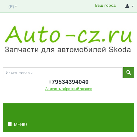
Ваш город
(
)
Р
+795343
94040
Заказать обратный звонок
МОЯ КОРЗИНА
Корзина пуста
МЕНЮ