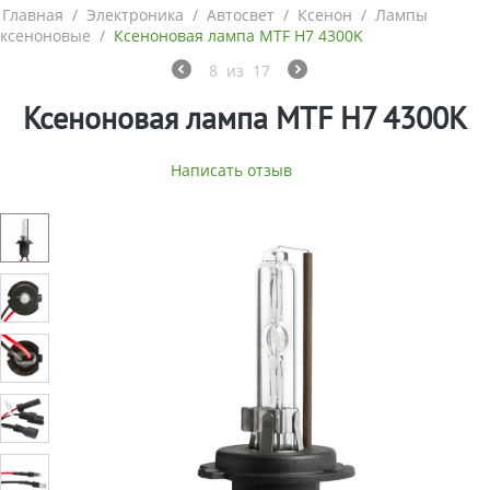
Главная
/
Электроника
/
Автосвет
/
Ксенон
/
Лампы
ксеноновые
/
Ксеноновая лампа MTF H7 4300K
8
из
17
Ксеноновая лампа MTF H7 4300K
Написать отзыв