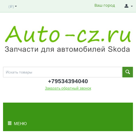
Ваш город
(
)
Р
+795343
94040
Заказать обратный звонок
МОЯ КОРЗИНА
Корзина пуста
МЕНЮ