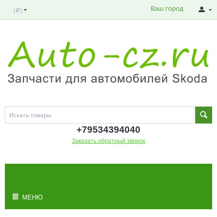
Ваш город
(
)
Р
+795343
94040
Заказать обратный звонок
МОЯ КОРЗИНА
Корзина пуста
МЕНЮ