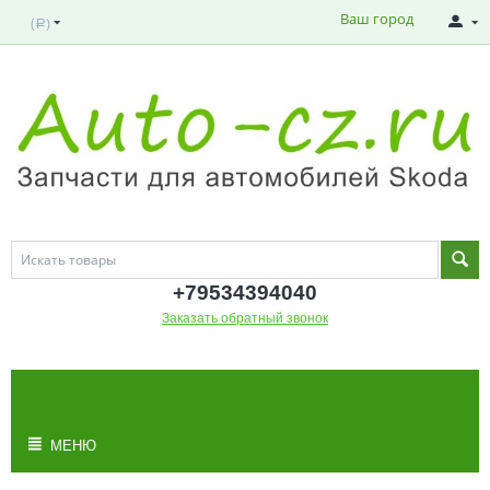
Ваш город
(
)
Р
+795343
94040
Заказать обратный звонок
МОЯ КОРЗИНА
Корзина пуста
МЕНЮ