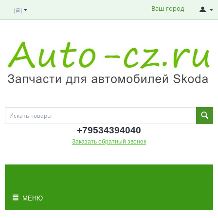
Ваш город
(
)
Р
+795343
94040
Заказать обратный звонок
МОЯ КОРЗИНА
Корзина пуста
МЕНЮ