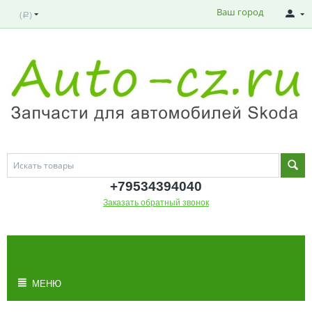
Ваш город
(
)
Р
+795343
94040
Заказать обратный звонок
МОЯ КОРЗИНА
Корзина пуста
МЕНЮ