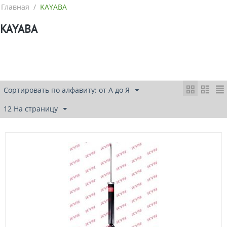
Главная
/
KAYABA
KAYABA
Сортировать по алфавиту: от А до Я
12 На страницу