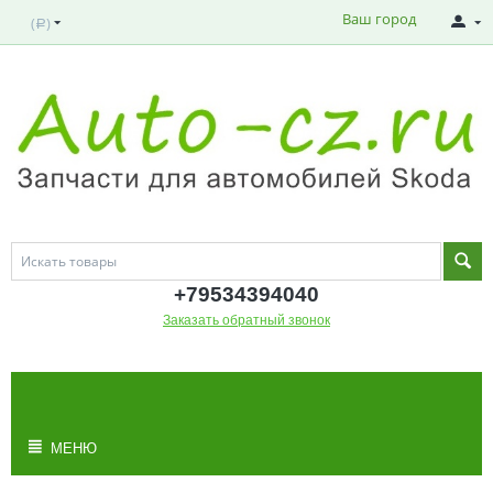
Ваш город
(
)
Р
+795343
94040
Заказать обратный звонок
МОЯ КОРЗИНА
Корзина пуста
МЕНЮ