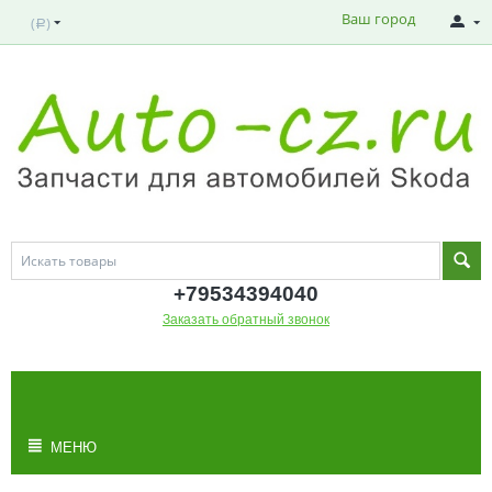
Ваш город
(
)
Р
+795343
94040
Заказать обратный звонок
МОЯ КОРЗИНА
Корзина пуста
МЕНЮ