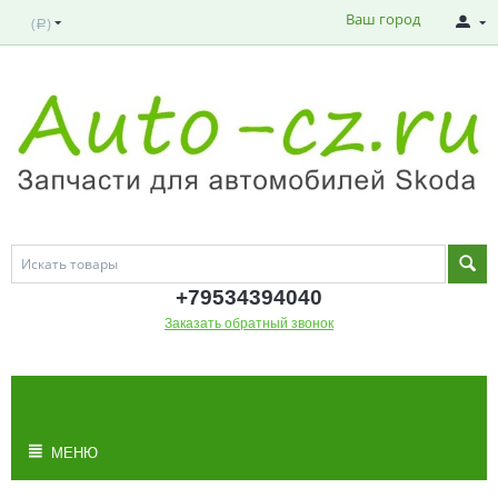
Ваш город
(
)
Р
+795343
94040
Заказать обратный звонок
МОЯ КОРЗИНА
Корзина пуста
МЕНЮ