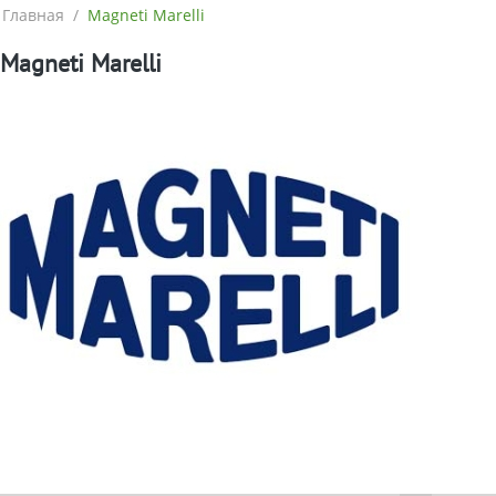
Главная
/
Magneti Marelli
Magneti Marelli