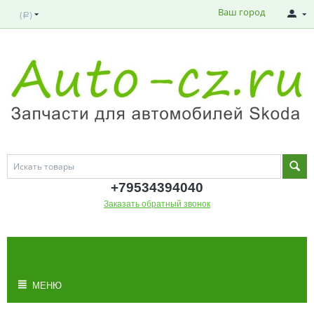
Ваш город
(
)
Р
+795343
94040
Заказать обратный звонок
МОЯ КОРЗИНА
Корзина пуста
МЕНЮ