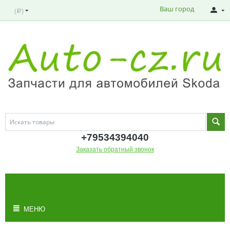
Ваш город
(
)
Р
+795343
94040
Заказать обратный звонок
МОЯ КОРЗИНА
Корзина пуста
МЕНЮ