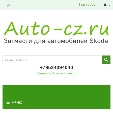
Ваш город
(
)
Р
+795343
94040
Заказать обратный звонок
МОЯ КОРЗИНА
Корзина пуста
МЕНЮ