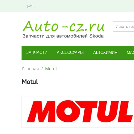
(
)
Р
ЗАПЧАСТИ
АКСЕССУАРЫ
АВТОХИМИЯ
МА
Главная
/
Motul
Motul