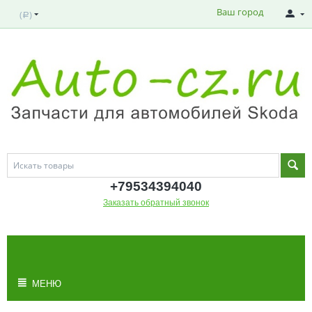
Ваш город
(
)
Р
+795343
94040
Заказать обратный звонок
МОЯ КОРЗИНА
Корзина пуста
МЕНЮ