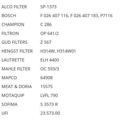
ALCO FILTER
SP-1373
BOSCH
F 026 407 116, F 026 407 183, P7116
CHAMPION
C 286
FILTRON
OP 641/2
GUD FILTERS
Z 567
HENGST FILTER
H314W, H314W01
LAUTRETTE
ELH 4400
MAHLE FILTER
OC 593/3
MAPCO
64908
MEAT & DORIA
15575
MOTAQUIP
LVFL 790
SOFIMA
S 3573 R
UFI
23.573.00