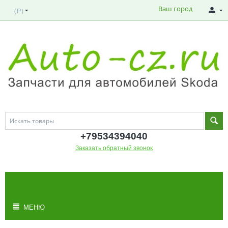
Ваш город
(
)
Р
+795343
94040
Заказать обратный звонок
МОЯ КОРЗИНА
Корзина пуста
МЕНЮ