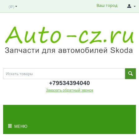
Ваш город
(
)
Р
+795343
94040
Заказать обратный звонок
МОЯ КОРЗИНА
Корзина пуста
МЕНЮ