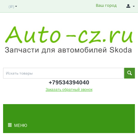
Ваш город
(
)
Р
+795343
94040
Заказать обратный звонок
МОЯ КОРЗИНА
Корзина пуста
МЕНЮ