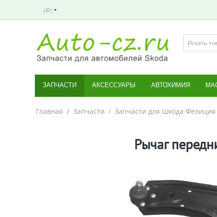
(
)
Р
ЗАПЧАСТИ
АКСЕССУАРЫ
АВТОХИМИЯ
МА
Главная
/
Запчасти
/
Запчасти для Шкода Фелиция
Рычаг передни