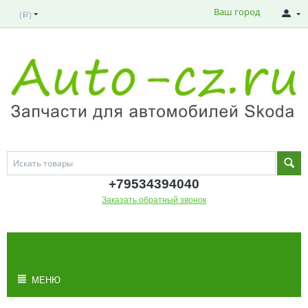
Ваш город
(
)
Р
+795343
94040
Заказать обратный звонок
МОЯ КОРЗИНА
Корзина пуста
МЕНЮ