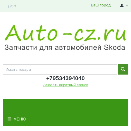
Ваш город
(
)
Р
+795343
94040
Заказать обратный звонок
МОЯ КОРЗИНА
Корзина пуста
МЕНЮ