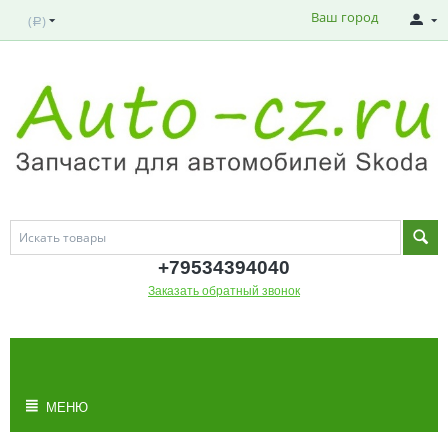
Ваш город
(
)
Р
+795343
94040
Заказать обратный звонок
МОЯ КОРЗИНА
Корзина пуста
МЕНЮ