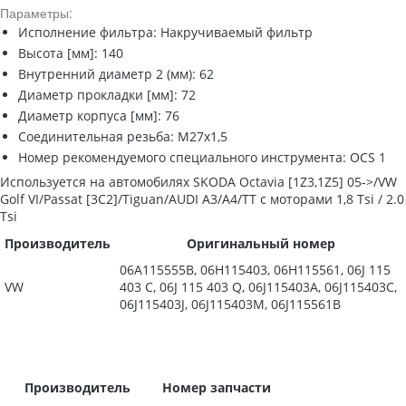
Параметры:
Исполнение фильтра: Накручиваемый фильтр
Высота [мм]: 140
Внутренний диаметр 2 (мм): 62
Диаметр прокладки [мм]: 72
Диаметр корпуса [мм]: 76
Соединительная резьба: M27x1,5
Номер рекомендуемого специального инструмента: OCS 1
Используется на автомобилях SKODA Octavia [1Z3,1Z5] 05->/VW
Golf VI/Passat [3C2]/Tiguan/AUDI A3/A4/TT с моторами 1,8 Tsi / 2.0
Tsi
Производитель
Оригинальный номер
06A115555B, 06H115403, 06H115561, 06J 115
VW
403 C, 06J 115 403 Q, 06J115403A, 06J115403C,
06J115403J, 06J115403M, 06J115561B
Производитель
Номер запчасти