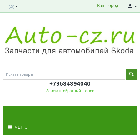
Ваш город
(
)
Р
+795343
94040
Заказать обратный звонок
МОЯ КОРЗИНА
Корзина пуста
МЕНЮ