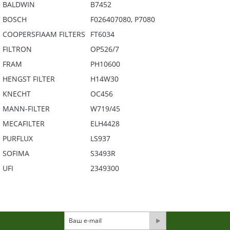
BALDWIN
B7452
BOSCH
F026407080, P7080
COOPERSFIAAM FILTERS
FT6034
FILTRON
OP526/7
FRAM
PH10600
HENGST FILTER
H14W30
KNECHT
OC456
MANN-FILTER
W719/45
MECAFILTER
ELH4428
PURFLUX
LS937
SOFIMA
S3493R
UFI
2349300