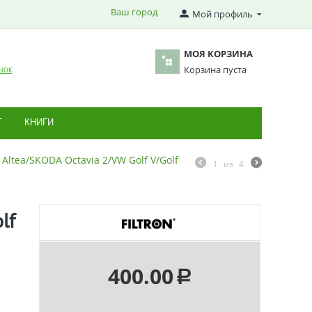
Ваш город
Мой профиль
МОЯ КОРЗИНА
Корзина пуста
нок
Т
КНИГИ
 Altea/SKODA Octavia 2/VW Golf V/Golf
1
из
4
lf
400.00
Р