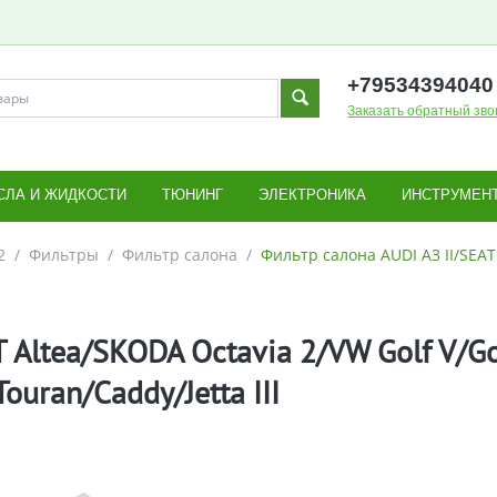
+795343
94040
Заказать обратный зво
СЛА И ЖИДКОСТИ
ТЮНИНГ
ЭЛЕКТРОНИКА
ИНСТРУМЕН
2
/
Фильтры
/
Фильтр салона
/
Фильтр салона AUDI A3 II/SEAT
 Altea/SKODA Octavia 2/VW Golf V/Go
Touran/Caddy/Jetta III