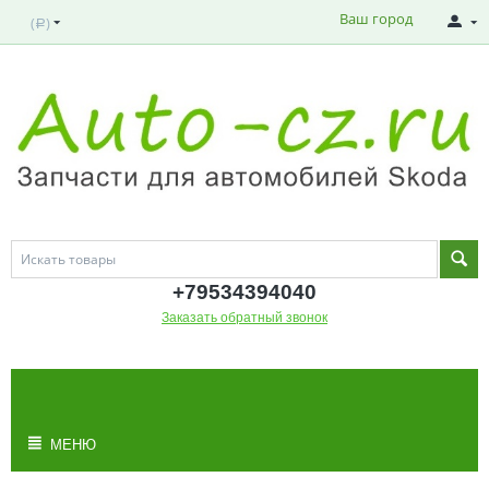
Ваш город
(
)
Р
+795343
94040
Заказать обратный звонок
МОЯ КОРЗИНА
Корзина пуста
МЕНЮ