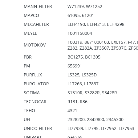
MANN-FILTER
W71239, W71252
MAPCO
61095, 61201
MECAFILTER
ELH4190, ELH4213, ELH4298
MEYLE
1001150004
100319, 8671000103, EXL157, F47,
MOTOKOV
Z282, Z282A, ZP3507, ZP507C, ZP5
PBR
BC1275, BC1305
PM
656991
PURFLUX
LS325, LS325D
PUROLATOR
L17266, L17837
SOFIMA
S1310R, S3282R, S3428R
TECNOCAR
R131, R86
TEHO
4321
UFI
2328200, 2342800, 2345300
UNICO FILTER
LI77939, LI7795, LI77952, LI77953
UNIPART
GFE355