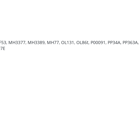
 F53, MH3377, MH3389, MH77, OL131, OL86t, P00091, PP34A, PP363A, 
07E