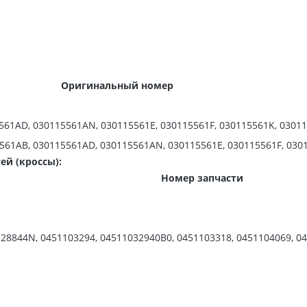
Оригинальный номер
561AD, 030115561AN, 030115561E, 030115561F, 030115561K, 0301
5561AB, 030115561AD, 030115561AN, 030115561E, 030115561F, 030
й (кроссы):
Номер запчасти
28844N, 0451103294, 04511032940B0, 0451103318, 0451104069, 04