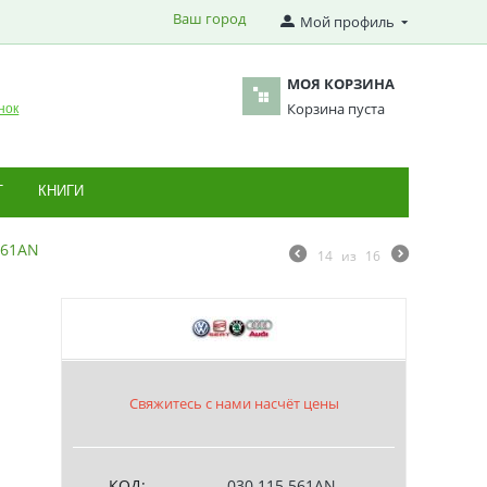
Ваш город
Мой профиль
МОЯ КОРЗИНА
Корзина пуста
нок
Т
КНИГИ
561AN
14
из
16
Свяжитесь с нами насчёт цены
КОД:
030 115 561AN