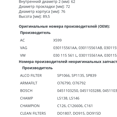
Внутренний диаметр 2 (мм):
62
Диаметр прокладки [мм]:
72
Диаметр корпуса [мм]:
76
Высота [мм]:
89,5
Оригинальные номера производителей (OEM):
Производитель
AC
X599
VAG
030115561AA, 030115561AB, 030115
VW
030 115 561 L, 030115561AA, 03011
Номера производителей неоригинальных запчасте
Производитель
ALCO FILTER
SP1066, SP1135, SP839
ARMAFILT
O76790, O76792
BOSCH
0451103250, 0451103288, 0451103
CHAMP
LS138, LS146
CHAMPION
C126, C126606, C161
CLEAN FILTERS
DO1807, DO915, DO915D