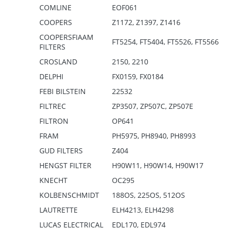
COMLINE
EOF061
COOPERS
Z1172, Z1397, Z1416
COOPERSFIAAM
FT5254, FT5404, FT5526, FT5566
FILTERS
CROSLAND
2150, 2210
DELPHI
FX0159, FX0184
FEBI BILSTEIN
22532
FILTREC
ZP3507, ZP507C, ZP507E
FILTRON
OP641
FRAM
PH5975, PH8940, PH8993
GUD FILTERS
Z404
HENGST FILTER
H90W11, H90W14, H90W17
KNECHT
OC295
KOLBENSCHMIDT
188OS, 225OS, 512OS
LAUTRETTE
ELH4213, ELH4298
LUCAS ELECTRICAL
EDL170, EDL974