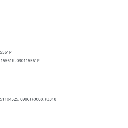
15561P
115561K, 030115561P
51104525, 0986TF0008, P3318