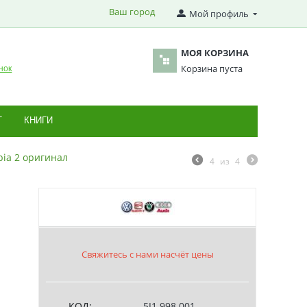
Ваш город
Мой профиль
МОЯ КОРЗИНА
Корзина пуста
нок
Т
КНИГИ
bia 2 оригинал
4
из
4
Свяжитесь с нами насчёт цены
КОД:
5J1 998 001