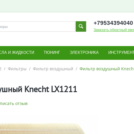
+795343
94040
Заказать обратный зво
СЛА И ЖИДКОСТИ
ТЮНИНГ
ЭЛЕКТРОНИКА
ИНСТРУМЕН
2
/
Фильтры
/
Фильтр воздушный
/
Фильтр воздушный Knecht
ушный Knecht LX1211
писать отзыв