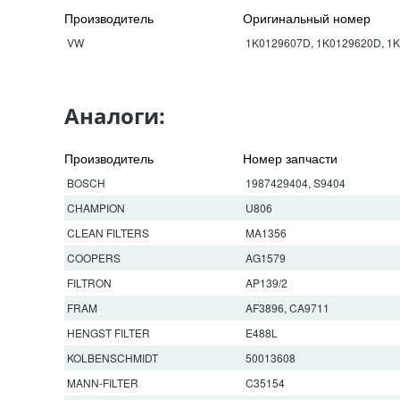
Производитель
Оригинальный номер
VW
1K0129607D, 1K0129620D, 1K
Аналоги:
Производитель
Номер запчасти
BOSCH
1987429404, S9404
CHAMPION
U806
CLEAN FILTERS
MA1356
COOPERS
AG1579
FILTRON
AP139/2
FRAM
AF3896, CA9711
HENGST FILTER
E488L
KOLBENSCHMIDT
50013608
MANN-FILTER
C35154