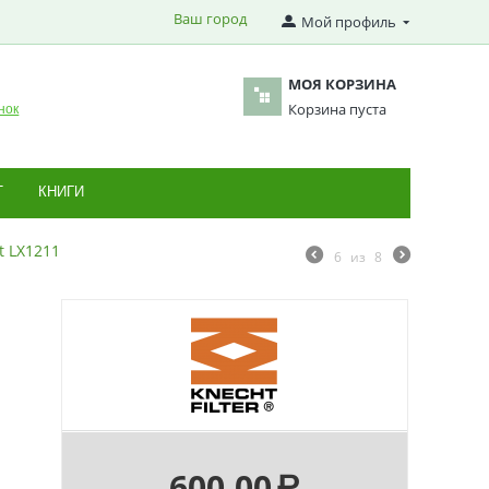
Ваш город
Мой профиль
МОЯ КОРЗИНА
Корзина пуста
нок
Т
КНИГИ
 LX1211
6
из
8
600.00
Р