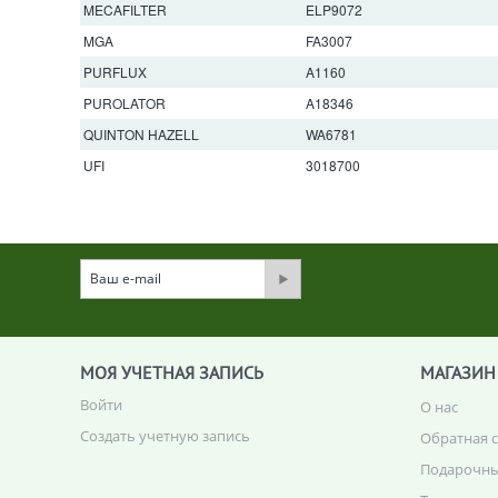
MECAFILTER
ELP9072
MGA
FA3007
PURFLUX
A1160
PUROLATOR
A18346
QUINTON HAZELL
WA6781
UFI
3018700
МОЯ УЧЕТНАЯ ЗАПИСЬ
МАГАЗИН
Войти
О нас
Создать учетную запись
Обратная 
Подарочны